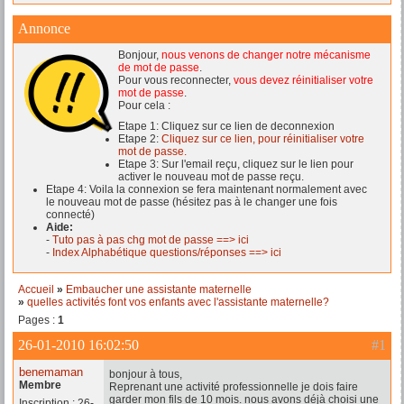
Annonce
Bonjour,
nous venons de changer notre mécanisme
de mot de passe
.
Pour vous reconnecter,
vous devez réinitialiser votre
mot de passe
.
Pour cela :
Etape 1: Cliquez sur ce lien de deconnexion
Etape 2:
Cliquez sur ce lien, pour réinitialiser votre
mot de passe.
Etape 3: Sur l'email reçu, cliquez sur le lien pour
activer le nouveau mot de passe reçu.
Etape 4: Voila la connexion se fera maintenant normalement avec
le nouveau mot de passe (hésitez pas à le changer une fois
connecté)
Aide:
-
Tuto pas à pas chg mot de passe ==> ici
-
Index Alphabétique questions/réponses ==> ici
Accueil
»
Embaucher une assistante maternelle
»
quelles activités font vos enfants avec l'assistante maternelle?
Pages :
1
26-01-2010 16:02:50
#1
benemaman
bonjour à tous,
Membre
Reprenant une activité professionnelle je dois faire
garder mon fils de 10 mois. nous avons déjà choisi une
Inscription : 26-