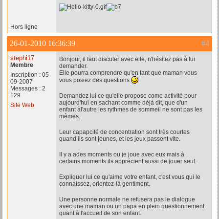
Hors ligne
26-01-2010 16:36:39
#4
stephi17
Bonjour, il faut discuter avec elle, n'hésitez pas à lui
Membre
demander.
Elle pourra comprendre qu'en tant que maman vous
Inscription : 05-
vous posiez des questions
09-2007
Messages : 2
129
Demandez lui ce qu'elle propose come activité pour
aujourd'hui en sachant comme déjà dit, que d'un
Site Web
enfant àl'autre les rythmes de sommeil ne sont pas les
mêmes.
Leur capapcité de concentration sont très courtes
quand ils sont jeunes, et les jeux passent vite.
Il y a ades moments ou je joue avec eux mais à
certains moments ils apprécient aussi de jouer seul.
Expliquer lui ce qu'aime votre enfant, c'est vous qui le
connaissez, orientez-là gentiment.
Une personne normale ne refusera pas le dialogue
avec une maman ou un papa en plein questionnement
quant à l'accueil de son enfant.