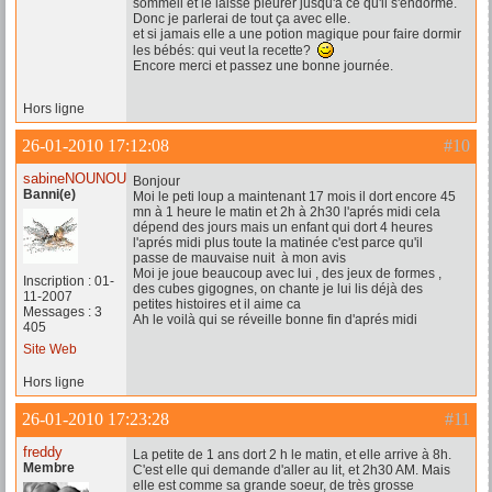
sommeil et le laisse pleurer jusqu'à ce qu'il s'endorme.
Donc je parlerai de tout ça avec elle.
et si jamais elle a une potion magique pour faire dormir
les bébés: qui veut la recette?
Encore merci et passez une bonne journée.
Hors ligne
26-01-2010 17:12:08
#10
sabineNOUNOU59
Bonjour
Banni(e)
Moi le peti loup a maintenant 17 mois il dort encore 45
mn à 1 heure le matin et 2h à 2h30 l'aprés midi cela
dépend des jours mais un enfant qui dort 4 heures
l'aprés midi plus toute la matinée c'est parce qu'il
passe de mauvaise nuit à mon avis
Moi je joue beaucoup avec lui , des jeux de formes ,
Inscription : 01-
des cubes gigognes, on chante je lui lis déjà des
11-2007
petites histoires et il aime ca
Messages : 3
Ah le voilà qui se réveille bonne fin d'aprés midi
405
Site Web
Hors ligne
26-01-2010 17:23:28
#11
freddy
La petite de 1 ans dort 2 h le matin, et elle arrive à 8h.
Membre
C'est elle qui demande d'aller au lit, et 2h30 AM. Mais
elle est comme sa grande soeur, de très grosse