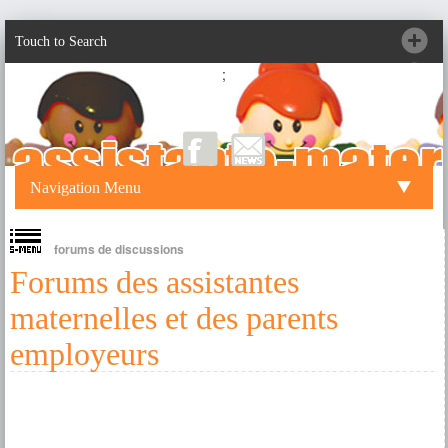
Touch to Search
;
Navigation Menu
forums de discussions
Forums des assistantes
maternelles et des parents
employeurs