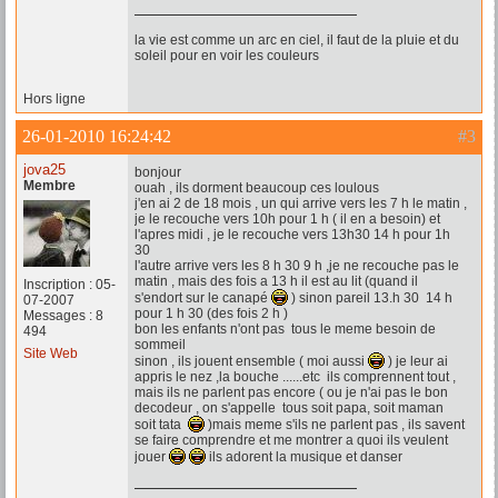
la vie est comme un arc en ciel, il faut de la pluie et du
soleil pour en voir les couleurs
Hors ligne
26-01-2010 16:24:42
#3
jova25
bonjour
Membre
ouah , ils dorment beaucoup ces loulous
j'en ai 2 de 18 mois , un qui arrive vers les 7 h le matin ,
je le recouche vers 10h pour 1 h ( il en a besoin) et
l'apres midi , je le recouche vers 13h30 14 h pour 1h
30
l'autre arrive vers les 8 h 30 9 h ,je ne recouche pas le
matin , mais des fois a 13 h il est au lit (quand il
Inscription : 05-
s'endort sur le canapé
) sinon pareil 13.h 30 14 h
07-2007
pour 1 h 30 (des fois 2 h )
Messages : 8
bon les enfants n'ont pas tous le meme besoin de
494
sommeil
Site Web
sinon , ils jouent ensemble ( moi aussi
) je leur ai
appris le nez ,la bouche ......etc ils comprennent tout ,
mais ils ne parlent pas encore ( ou je n'ai pas le bon
decodeur , on s'appelle tous soit papa, soit maman
soit tata
)mais meme s'ils ne parlent pas , ils savent
se faire comprendre et me montrer a quoi ils veulent
jouer
ils adorent la musique et danser