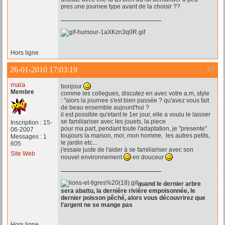
pres une journee type avant de la choisir ??
Hors ligne
26-01-2010 17:03:19
#7
maïa
bonjour
Membre
comme les collegues, discutez en avec votre a.m, style
: "alors la journee s'est bien passée ? qu'avez vous fait
de beau ensemble aujourd'hui ?
il est possible qu'etant le 1er jour, elle a voulu le laisser
se familiariser avec les jouets, la piece
Inscription : 15-
pour ma part, pendant toute l'adaptation, je "presente"
06-2007
toujours la maison, moi, mon homme, les autres petits,
Messages : 1
le jardin etc...
605
j'essaie juste de l'aider à se familiariser avec son
Site Web
nouvel environnement
en douceur
quand le dernier arbre
sera abattu, la dernière rivière empoisonnée, le
dernier poisson pêché, alors vous découvrirez que
l'argent ne se mange pas
Hors ligne