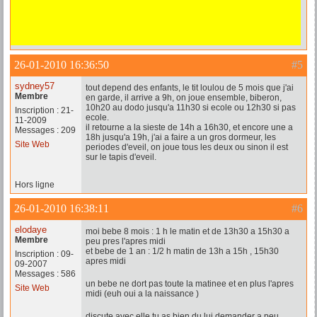
26-01-2010 16:36:50
#5
sydney57
tout depend des enfants, le tit loulou de 5 mois que j'ai
Membre
en garde, il arrive a 9h, on joue ensemble, biberon,
10h20 au dodo jusqu'a 11h30 si ecole ou 12h30 si pas
Inscription : 21-
ecole.
11-2009
il retourne a la sieste de 14h a 16h30, et encore une a
Messages : 209
18h jusqu'a 19h, j'ai a faire a un gros dormeur, les
Site Web
periodes d'eveil, on joue tous les deux ou sinon il est
sur le tapis d'eveil.
Hors ligne
26-01-2010 16:38:11
#6
elodaye
moi bebe 8 mois : 1 h le matin et de 13h30 a 15h30 a
Membre
peu pres l'apres midi
et bebe de 1 an : 1/2 h matin de 13h a 15h , 15h30
Inscription : 09-
apres midi
09-2007
Messages : 586
un bebe ne dort pas toute la matinee et en plus l'apres
Site Web
midi (euh oui a la naissance )
discute avec elle tu as bien du lui demander a peu