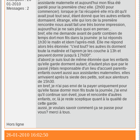
assistante maternelle et aujourd'hui mon filsa été
01-2010
gardé pour la première chez elle. (2h00 pour
Messages : 2
commencer). lorsque je l'ai récupéré elle m'a dit qu'il
avait joué tout seul, étant donné que les autres enfants
dormaient. étrange, elle qui lors de la première
rencontre nous avait fait une très bonne impression,
aujourd'hui je ne sais plus quoi en penser...
bref, elle me demande avant de partir combien de
temps dort mon fils dans la journée: je lui réponds
1h30 le matin et idem l'après-midi. Elle me répond
alors très étonnée: "c'est tout? les autres ils dorment
toute la matinée et l'aprem je les couche à 13h et
peuvent dormir jusqu'à 17h00!".
d'abord je suis tout de même étonnée que les enfants
qu'elle garde dorment autant, d'autant plus que par le
passé j'étais responsable d'un lieu d'accueil parents-
enfants ouvert aussi aux assistantes maternelles. elles
arrivaient après la sieste des petits, soit aux alentours
de 15h30.
en bref, je n'ai pas envi de la payer uniquement pour
qu'elle fasse dormir mon fils toute la journée, j'ai envi
qu'il continue son éveil, joue et rencontre d'autres
enfants, or, là je reste sceptique quant à la qualité de
cette garde.
aussi, je voulais savoir comment ça se passe pour
vous? merci à tous.
Hors ligne
26-01-2010 16:02:50