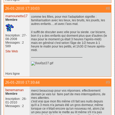
26-01-2010 17:10:03
#8
mamounette17
comme les filles, pour moi l'adaptation signifie :
Membre
familiarisation avec les lieux, les bruits, les jouets, les
autres enfants.....et avec l'ass mat.
il suffit de discuter avec elle pour la sieste. car bizarre,
Inscription : 27-
bon il y a des enfants qui dorment plus que d'autres (le
08-2008
max pour le moment ça était 3 heures l'après-midi)
Messages : 2
mais en général c'est selon l'âge de 1/2 heure à 1
589
heure le matin pour les petits, et 1h30 /2 heure après-
midi.
Site Web
Hors ligne
26-01-2010 17:10:44
#9
benemaman
merci beaucoup pour vos réponses. effectivement
Membre
demain je vais lui faire part de mes interrogations, de
mes attentes.
Inscription : 26-
c'est vrai que mon fils même s'il fait ses nuits depuis
01-2010
qu'il a 3 mois n'a jamais été un gros dormeur, même
Messages : 2
lorsque ce n'était encore qu'un nouveau né, alors j'ai
un peu peur qu'elle le mette au lit même s'il n'a pas