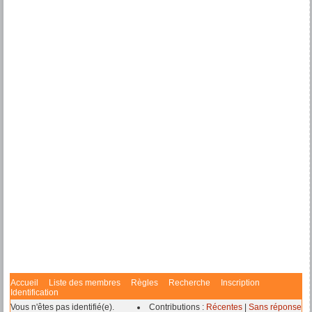
Accueil
Liste des membres
Règles
Recherche
Inscription
Identification
Vous n'êtes pas identifié(e).
Contributions :
Récentes
|
Sans réponse