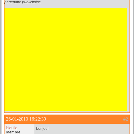
partenaire publicitaire:
26-01-2010 16:22:39
#2
bidulle
bonjour,
Membre