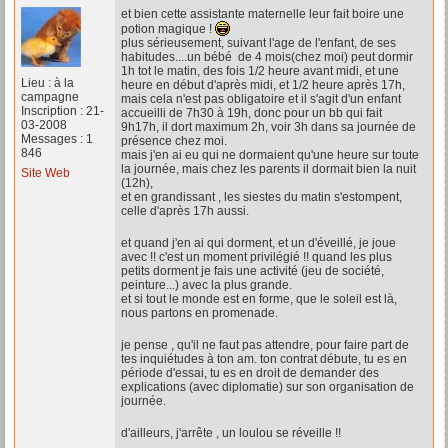
et bien cette assistante maternelle leur fait boire une
potion magique !
plus sérieusement, suivant l'age de l'enfant, de ses
habitudes....un bébé de 4 mois(chez moi) peut dormir
1h tot le matin, des fois 1/2 heure avant midi, et une
Lieu : à la
heure en début d'après midi, et 1/2 heure après 17h,
campagne
mais cela n'est pas obligatoire et il s'agit d'un enfant
Inscription : 21-
accueilli de 7h30 à 19h, donc pour un bb qui fait
03-2008
9h17h, il dort maximum 2h, voir 3h dans sa journée de
Messages : 1
présence chez moi.
846
mais j'en ai eu qui ne dormaient qu'une heure sur toute
la journée, mais chez les parents il dormait bien la nuit
Site Web
(12h),
et en grandissant , les siestes du matin s'estompent,
celle d'après 17h aussi.
et quand j'en ai qui dorment, et un d'éveillé, je joue
avec !! c'est un moment privilégié !! quand les plus
petits dorment je fais une activité (jeu de société,
peinture...) avec la plus grande.
et si tout le monde est en forme, que le soleil est là,
nous partons en promenade.
je pense , qu'il ne faut pas attendre, pour faire part de
tes inquiétudes à ton am. ton contrat débute, tu es en
période d'essai, tu es en droit de demander des
explications (avec diplomatie) sur son organisation de
journée.
d'ailleurs, j'arrête , un loulou se réveille !!