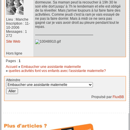
dormeuse. Sa maman peut la recoucher à 19h 30 le
soir elle dort jusqu' à 7h le lendemain et elle est obligé
de la réveiller. Mais j'arrive toujours à lui faire faire des
activitées. Comme jeudi c'est la ram je vais essayé de
ne pas la faire dormir. Mais à midi ce ne sera pas
Lieu : Manche
gagné car je vais avoir droit au pleure pendant tout le
Inscription : 11-
repas.
10-2006
Messages : 1
272
Site Web
Hors ligne
Pages :
1
Accueil
»
Embaucher une assistante maternelle
»
quelles activités font vos enfants avec l'assistante maternelle?
Atteindre
Propulsé par
FluxBB