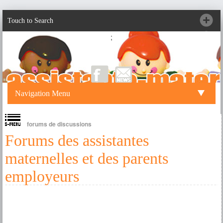
Touch to Search
;
Navigation Menu
forums de discussions
Forums des assistantes
maternelles et des parents
employeurs