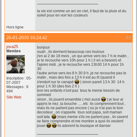
la vie est comme un arc en ciel, il faut de la pluie et du
soleil pour en voir les couleurs
Hors ligne
26-01-2010 16:24:42
#3
jova25
bonjour
Membre
ouah , ils dorment beaucoup ces loulous
j'en ai 2 de 18 mois , un qui arrive vers les 7 h le matin ,
je le recouche vers 10h pour 1 h ( il en a besoin) et
l'apres midi , je le recouche vers 13h30 14 h pour 1h
30
l'autre arrive vers les 8 h 30 9 h ,je ne recouche pas le
matin , mais des fois a 13 h il est au lit (quand il
Inscription : 05-
s'endort sur le canapé
) sinon pareil 13.h 30 14 h
07-2007
pour 1 h 30 (des fois 2 h )
Messages : 8
bon les enfants n'ont pas tous le meme besoin de
494
sommeil
Site Web
sinon , ils jouent ensemble ( moi aussi
) je leur ai
appris le nez ,la bouche ......etc ils comprennent tout ,
mais ils ne parlent pas encore ( ou je n'ai pas le bon
decodeur , on s'appelle tous soit papa, soit maman
soit tata
)mais meme s'ils ne parlent pas , ils savent
se faire comprendre et me montrer a quoi ils veulent
jouer
ils adorent la musique et danser