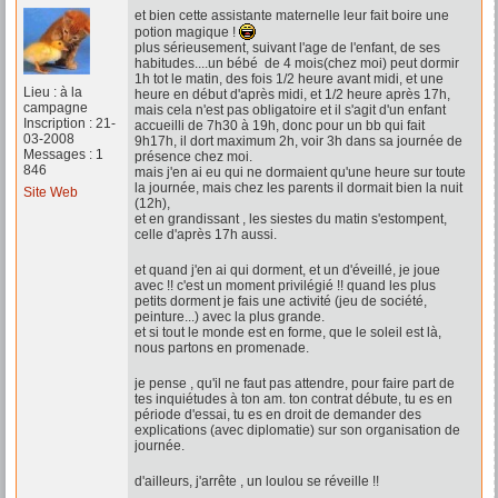
et bien cette assistante maternelle leur fait boire une
potion magique !
plus sérieusement, suivant l'age de l'enfant, de ses
habitudes....un bébé de 4 mois(chez moi) peut dormir
1h tot le matin, des fois 1/2 heure avant midi, et une
Lieu : à la
heure en début d'après midi, et 1/2 heure après 17h,
campagne
mais cela n'est pas obligatoire et il s'agit d'un enfant
Inscription : 21-
accueilli de 7h30 à 19h, donc pour un bb qui fait
03-2008
9h17h, il dort maximum 2h, voir 3h dans sa journée de
Messages : 1
présence chez moi.
846
mais j'en ai eu qui ne dormaient qu'une heure sur toute
la journée, mais chez les parents il dormait bien la nuit
Site Web
(12h),
et en grandissant , les siestes du matin s'estompent,
celle d'après 17h aussi.
et quand j'en ai qui dorment, et un d'éveillé, je joue
avec !! c'est un moment privilégié !! quand les plus
petits dorment je fais une activité (jeu de société,
peinture...) avec la plus grande.
et si tout le monde est en forme, que le soleil est là,
nous partons en promenade.
je pense , qu'il ne faut pas attendre, pour faire part de
tes inquiétudes à ton am. ton contrat débute, tu es en
période d'essai, tu es en droit de demander des
explications (avec diplomatie) sur son organisation de
journée.
d'ailleurs, j'arrête , un loulou se réveille !!