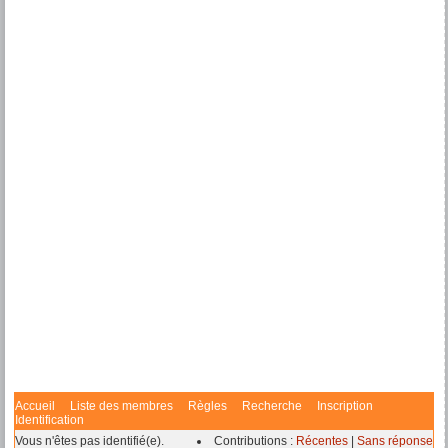
Accueil
Liste des membres
Règles
Recherche
Inscription
Identification
Vous n'êtes pas identifié(e).
Contributions :
Récentes
|
Sans réponse