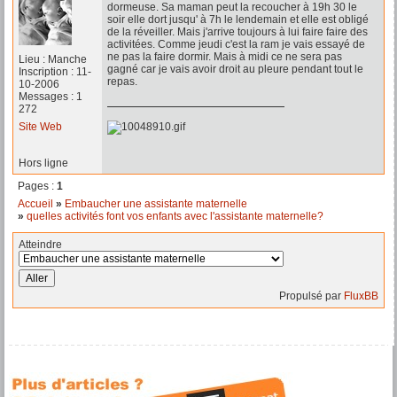
dormeuse. Sa maman peut la recoucher à 19h 30 le
soir elle dort jusqu' à 7h le lendemain et elle est obligé
de la réveiller. Mais j'arrive toujours à lui faire faire des
activitées. Comme jeudi c'est la ram je vais essayé de
ne pas la faire dormir. Mais à midi ce ne sera pas
Lieu : Manche
gagné car je vais avoir droit au pleure pendant tout le
Inscription : 11-
repas.
10-2006
Messages : 1
272
Site Web
Hors ligne
Pages :
1
Accueil
»
Embaucher une assistante maternelle
»
quelles activités font vos enfants avec l'assistante maternelle?
Atteindre
Propulsé par
FluxBB