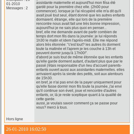
assistante maternelle et aujourd'hui mon filsa été
01-2010
gardé pour la première chez elle. (2h00 pour
Messages : 2
commencer). lorsque je l'ai récupéré elle m'a dit qu'il
avait joué tout seul, étant donné que les autres enfants
dormaient. étrange, elle qui lors de la première
rencontre nous avait fait une très bonne impression,
aujourd'hui je ne sais plus quoi en penser...
bref, elle me demande avant de partir combien de
temps dort mon fils dans la journée: je lui réponds
1h30 le matin et idem l'après-midi. Elle me répond
alors très étonnée: "c'est tout? les autres ils dorment
toute la matinée et l'aprem je les couche à 13h et
peuvent dormir jusqu'à 17h00!".
d'abord je suis tout de même étonnée que les enfants
qu'elle garde dorment autant, d'autant plus que par le
passé j'étais responsable d'un lieu d'accueil parents-
enfants ouvert aussi aux assistantes maternelles. elles
arrivaient après la sieste des petits, soit aux alentours
de 15h30.
en bref, je n'ai pas envi de la payer uniquement pour
qu'elle fasse dormir mon fils toute la journée, j'ai envi
qu'il continue son éveil, joue et rencontre d'autres
enfants, or, là je reste sceptique quant à la qualité de
cette garde.
aussi, je voulais savoir comment ça se passe pour
vous? merci à tous.
Hors ligne
26-01-2010 16:02:50