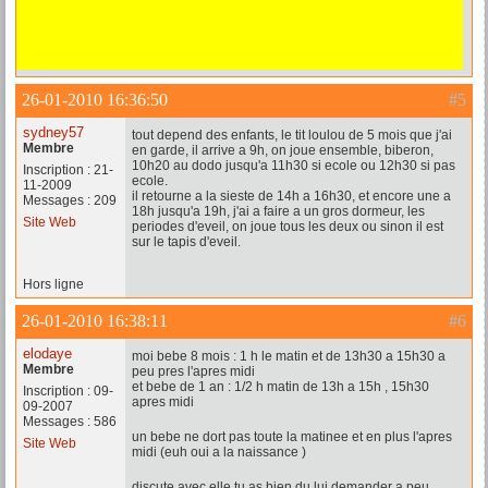
26-01-2010 16:36:50
#5
sydney57
tout depend des enfants, le tit loulou de 5 mois que j'ai
Membre
en garde, il arrive a 9h, on joue ensemble, biberon,
10h20 au dodo jusqu'a 11h30 si ecole ou 12h30 si pas
Inscription : 21-
ecole.
11-2009
il retourne a la sieste de 14h a 16h30, et encore une a
Messages : 209
18h jusqu'a 19h, j'ai a faire a un gros dormeur, les
Site Web
periodes d'eveil, on joue tous les deux ou sinon il est
sur le tapis d'eveil.
Hors ligne
26-01-2010 16:38:11
#6
elodaye
moi bebe 8 mois : 1 h le matin et de 13h30 a 15h30 a
Membre
peu pres l'apres midi
et bebe de 1 an : 1/2 h matin de 13h a 15h , 15h30
Inscription : 09-
apres midi
09-2007
Messages : 586
un bebe ne dort pas toute la matinee et en plus l'apres
Site Web
midi (euh oui a la naissance )
discute avec elle tu as bien du lui demander a peu