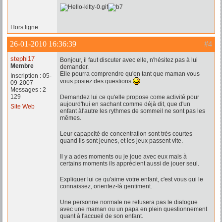
Hors ligne
26-01-2010 16:36:39
#4
stephi17
Bonjour, il faut discuter avec elle, n'hésitez pas à lui
Membre
demander.
Elle pourra comprendre qu'en tant que maman vous
Inscription : 05-
vous posiez des questions
09-2007
Messages : 2
129
Demandez lui ce qu'elle propose come activité pour
aujourd'hui en sachant comme déjà dit, que d'un
Site Web
enfant àl'autre les rythmes de sommeil ne sont pas les
mêmes.
Leur capapcité de concentration sont très courtes
quand ils sont jeunes, et les jeux passent vite.
Il y a ades moments ou je joue avec eux mais à
certains moments ils apprécient aussi de jouer seul.
Expliquer lui ce qu'aime votre enfant, c'est vous qui le
connaissez, orientez-là gentiment.
Une personne normale ne refusera pas le dialogue
avec une maman ou un papa en plein questionnement
quant à l'accueil de son enfant.