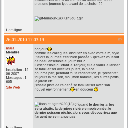
pres une journee type avant de la choisir ??
Hors ligne
26-01-2010 17:03:19
#7
maïa
bonjour
Membre
comme les collegues, discutez en avec votre a.m, style
: "alors la journee s'est bien passée ? qu'avez vous fait
de beau ensemble aujourd'hui ?
il est possible qu'etant le 1er jour, elle a voulu le laisser
se familiariser avec les jouets, la piece
Inscription : 15-
pour ma part, pendant toute l'adaptation, je "presente"
06-2007
toujours la maison, moi, mon homme, les autres petits,
Messages : 1
le jardin etc...
605
j'essaie juste de l'aider à se familiariser avec son
Site Web
nouvel environnement
en douceur
quand le dernier arbre
sera abattu, la dernière rivière empoisonnée, le
dernier poisson pêché, alors vous découvrirez que
l'argent ne se mange pas
Hors ligne