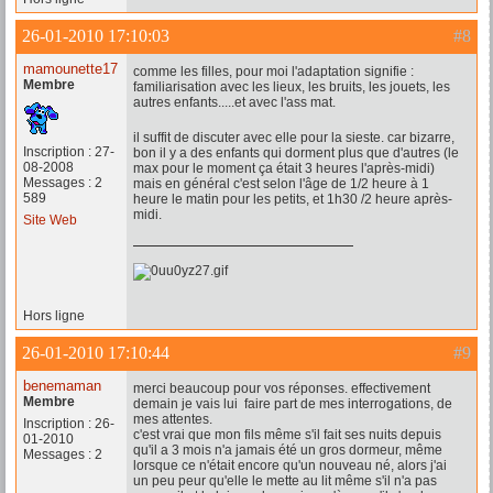
26-01-2010 17:10:03
#8
mamounette17
comme les filles, pour moi l'adaptation signifie :
Membre
familiarisation avec les lieux, les bruits, les jouets, les
autres enfants.....et avec l'ass mat.
il suffit de discuter avec elle pour la sieste. car bizarre,
Inscription : 27-
bon il y a des enfants qui dorment plus que d'autres (le
08-2008
max pour le moment ça était 3 heures l'après-midi)
Messages : 2
mais en général c'est selon l'âge de 1/2 heure à 1
589
heure le matin pour les petits, et 1h30 /2 heure après-
midi.
Site Web
Hors ligne
26-01-2010 17:10:44
#9
benemaman
merci beaucoup pour vos réponses. effectivement
Membre
demain je vais lui faire part de mes interrogations, de
mes attentes.
Inscription : 26-
c'est vrai que mon fils même s'il fait ses nuits depuis
01-2010
qu'il a 3 mois n'a jamais été un gros dormeur, même
Messages : 2
lorsque ce n'était encore qu'un nouveau né, alors j'ai
un peu peur qu'elle le mette au lit même s'il n'a pas