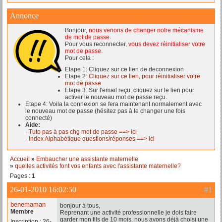
Annonce
Bonjour,
nous venons de changer notre mécanisme
de mot de passe
.
Pour vous reconnecter,
vous devez réinitialiser votre
mot de passe
.
Pour cela :
Etape 1: Cliquez sur ce lien de deconnexion
Etape 2:
Cliquez sur ce lien, pour réinitialiser votre
mot de passe.
Etape 3: Sur l'email reçu, cliquez sur le lien pour
activer le nouveau mot de passe reçu.
Etape 4: Voila la connexion se fera maintenant normalement avec
le nouveau mot de passe (hésitez pas à le changer une fois
connecté)
Aide:
-
Tuto pas à pas chg mot de passe ==> ici
-
Index Alphabétique questions/réponses ==> ici
Accueil
»
Embaucher une assistante maternelle
»
quelles activités font vos enfants avec l'assistante maternelle?
Pages :
1
26-01-2010 16:02:50
#1
benemaman
bonjour à tous,
Membre
Reprenant une activité professionnelle je dois faire
garder mon fils de 10 mois. nous avons déjà choisi une
Inscription : 26-