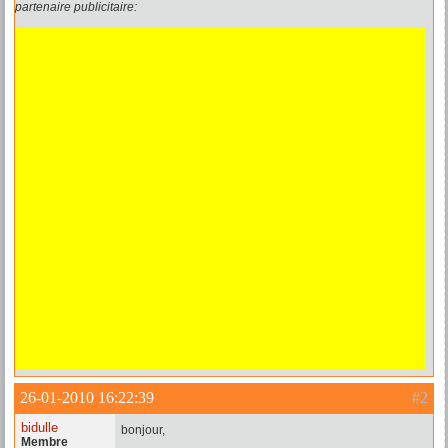
partenaire publicitaire:
26-01-2010 16:22:39
#2
bidulle
bonjour,
Membre